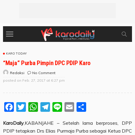
KARO TODAY
“Maja” Purba Pimpin DPC PDIP Karo
No Comment
Redaksi
posted on
Feb. 27, 2017 at 6:27 pm
Facebook
Twitter
WhatsApp
Telegram
Line
Email
Share
KaroDaily
,KABANJAHE – Setelah lama berproses, DPP
PDIP tetapkan Drs Elias Purmaja Purba sebagai Ketua DPC