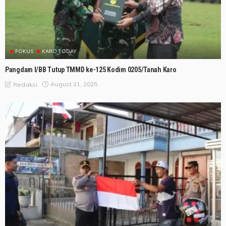
FOKUS
KARO TODAY
Pangdam I/BB Tutup TMMD ke-125 Kodim 0205/Tanah Karo
August 21, 2025
Redaksi