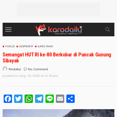
FOKUS
INSPIRATIF
KARO RAYA
Semangat HUT RI ke-80 Berkobar di Puncak Gunung
Sibayak
No Comment
Redaksi
posted on
Aug. 19, 2025 at 12:00 pm
Facebook
Twitter
WhatsApp
Telegram
Line
Email
Share