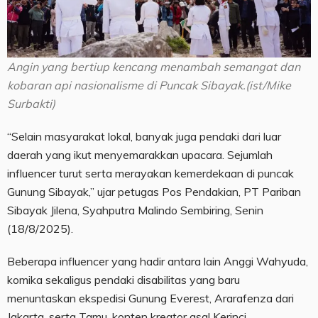
Angin yang bertiup kencang menambah semangat dan
kobaran api nasionalisme di Puncak Sibayak.(ist/Mike
Surbakti)
“Selain masyarakat lokal, banyak juga pendaki dari luar
daerah yang ikut menyemarakkan upacara. Sejumlah
influencer turut serta merayakan kemerdekaan di puncak
Gunung Sibayak,” ujar petugas Pos Pendakian, PT Pariban
Sibayak Jilena, Syahputra Malindo Sembiring, Senin
(18/8/2025).
Beberapa influencer yang hadir antara lain Anggi Wahyuda,
komika sekaligus pendaki disabilitas yang baru
menuntaskan ekspedisi Gunung Everest, Ararafenza dari
Jakarta, serta Tamu, konten kreator asal Kerinci.