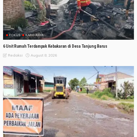
FOKUS
KARO RAYA
6 Unit Rumah Terdampak Kebakaran di Desa Tanjung Barus
August 8, 2026
Redaksi