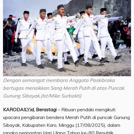
Dengan semangat membara Anggota Paskibraka
bertugas menaikkan Sang Merah Putih di atas Puncak
Gunung Sibayak.(Ist/Mike Surbakti)
KARODAILY.id, Berastagi
– Ribuan pendaki mengikuti
upacara pengibaran bendera Merah Putih di puncak Gunung
Sibayak, Kabupaten Karo, Minggu (17/08/2025), dalam
rangka peringatan Hari Ulang Tahun ke-80 Republik