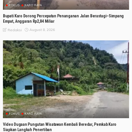
FOKUS
KARO RAYA
Bupati Karo Dorong Percepatan Penanganan Jalan Berastagi–Simpang
Empat, Anggaran Rp2,84 Miliar
August 8, 2026
Redaksi
FOKUS
KARO RAYA
Video Dugaan Pungutan Wisatawan Kembali Beredar, Pemkab Karo
Siapkan Langkah Penertiban