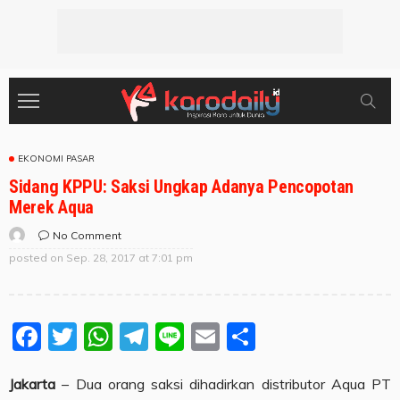
EKONOMI PASAR
Sidang KPPU: Saksi Ungkap Adanya Pencopotan
Merek Aqua
No Comment
posted on
Sep. 28, 2017 at 7:01 pm
Facebook
Twitter
WhatsApp
Telegram
Line
Email
Share
Jakarta
– Dua orang saksi dihadirkan distributor Aqua PT