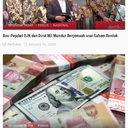
EKONOMI PASAR
FOKUS
NASIONAL
Bos-Pejabat OJK dan Dirut BEI Mundur Berjemaah usai Saham Rontok
January 31, 2026
Redaksi
EKONOMI PASAR
FOKUS