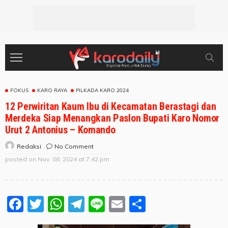
FOKUS
KARO RAYA
PILKADA KARO 2024
12 Perwiritan Kaum Ibu di Kecamatan Berastagi dan
Merdeka Siap Menangkan Paslon Bupati Karo Nomor
Urut 2 Antonius – Komando
No Comment
Redaksi
posted on
Nov. 08, 2024 at 7:42 pm
Facebook
Twitter
WhatsApp
Telegram
Line
Email
Share