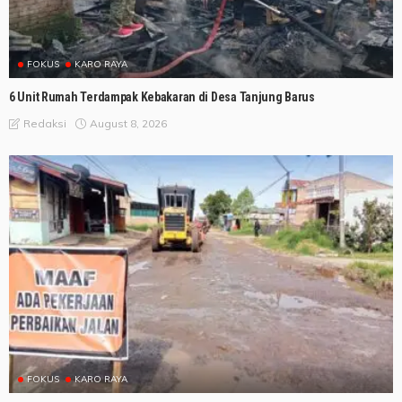
FOKUS
KARO RAYA
6 Unit Rumah Terdampak Kebakaran di Desa Tanjung Barus
August 8, 2026
Redaksi
FOKUS
KARO RAYA