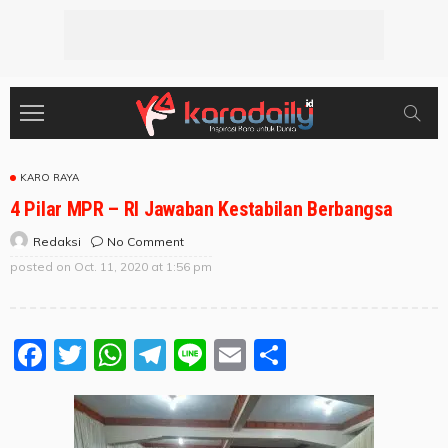
KARO RAYA
4 Pilar MPR – RI Jawaban Kestabilan Berbangsa
No Comment
Redaksi
posted on
Oct. 11, 2020 at 1:56 pm
Facebook
Twitter
WhatsApp
Telegram
Line
Email
Share