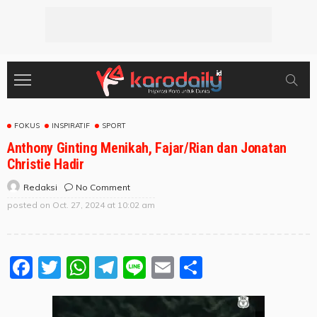
FOKUS
INSPIRATIF
SPORT
Anthony Ginting Menikah, Fajar/Rian dan Jonatan
Christie Hadir
No Comment
Redaksi
posted on
Oct. 27, 2024 at 10:02 am
Facebook
Twitter
WhatsApp
Telegram
Line
Email
Share