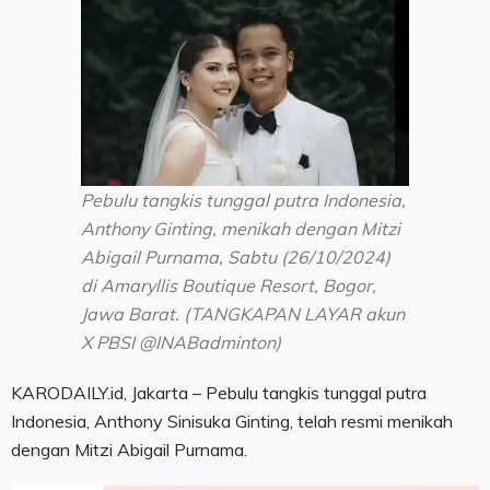
Pebulu tangkis tunggal putra Indonesia,
Anthony Ginting, menikah dengan Mitzi
Abigail Purnama, Sabtu (26/10/2024)
di Amaryllis Boutique Resort, Bogor,
Jawa Barat. (TANGKAPAN LAYAR akun
X PBSI @INABadminton)
KARODAILY.id, Jakarta – Pebulu tangkis tunggal putra
Indonesia, Anthony Sinisuka Ginting, telah resmi menikah
dengan Mitzi Abigail Purnama.