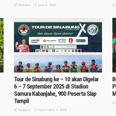
June 8, 2026
Redaksi
EXPLORE
FOKUS
MILKY WAY
Tour de Sinabung ke – 10 akan Digelar
B
6 – 7 September 2025 di Stadion
P
Samura Kabanjahe, 900 Peserta Siap
M
Tampil
September 4, 2025
Redaksi