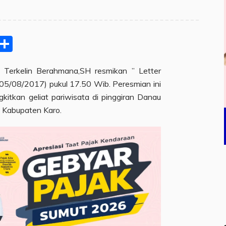
pp
ram
e
Email
Share
 Terkelin Berahmana,SH resmikan ” Letter
05/08/2017) pukul 17.50 Wib. Peresmian ini
itkan geliat pariwisata di pinggiran Danau
 Kabupaten Karo.