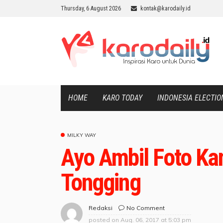
Thursday, 6 August 2026
kontak@karodaily.id
HOME
KARO TODAY
INDONESIA ELECTIO
MILKY WAY
Ayo Ambil Foto Ka
Tongging
No Comment
Redaksi
posted on
Aug. 06, 2017 at 5:03 pm