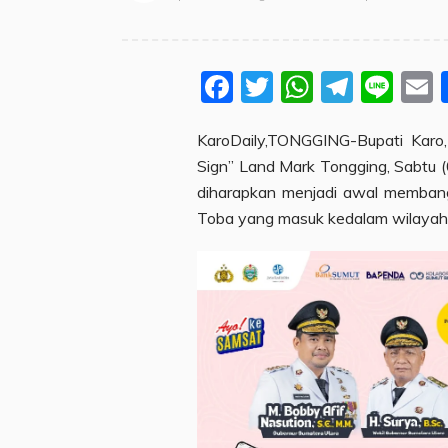
Facebook
Twitter
WhatsA
Teleg
Lin
KaroDaily,TONGGING-Bupati Karo,
Sign” Land Mark Tongging, Sabtu (
diharapkan menjadi awal membangk
Toba yang masuk kedalam wilayah