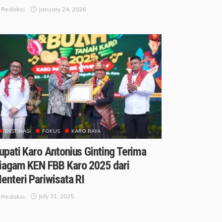
January 24, 2026
Redaksi
DESTINASI
FOKUS
KARO RAYA
upati Karo Antonius Ginting Terima
iagam KEN FBB Karo 2025 dari
enteri Pariwisata RI
July 31, 2025
Redaksi