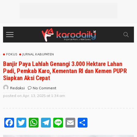
FOKUS
JURNAL KABUPATEN
Banjir Paya Lahlah Genangi 3.000 Hektare Lahan
Padi, Pemkab Karo, Kementan RI dan Kemen PUPR
Siapkan Aksi Cepat
No Comment
Redaksi
posted on
Apr. 13, 2025 at 1:34 am
Facebook
Twitter
WhatsApp
Telegram
Line
Email
Share