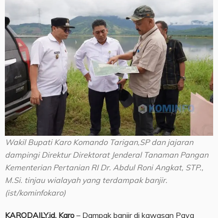
Wakil Bupati Karo Komando Tarigan,SP dan jajaran
dampingi Direktur Direktorat Jenderal Tanaman Pangan
Kementerian Pertanian RI Dr. Abdul Roni Angkat, STP.,
M.Si. tinjau wialayah yang terdampak banjir.
(ist/kominfokaro)
KARODAILY.id, Karo
– Dampak banjir di kawasan Paya