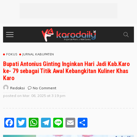
FOKUS
JURNAL KABUPATEN
Bupati Antonius Ginting Inginkan Hari Jadi Kab.Karo
ke- 79 sebagai Titik Awal Kebangkitan Kuliner Khas
Karo
No Comment
Redaksi
posted on
Mar. 06, 2025 at 3:19 pm
Facebook
Twitter
WhatsApp
Telegram
Line
Email
Share