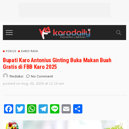
FOKUS
KARO RAYA
Bupati Karo Antonius Ginting Buka Makan Buah
Gratis di FBB Karo 2025
No Comment
Redaksi
posted on
Aug. 02, 2025 at 11:10 am
Facebook
Twitter
WhatsApp
Telegram
Line
Email
Share