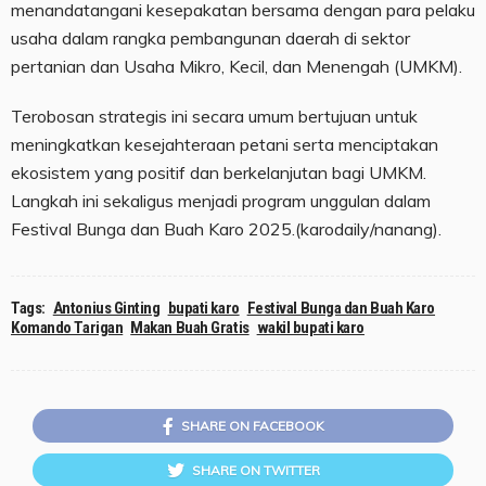
menandatangani kesepakatan bersama dengan para pelaku
usaha dalam rangka pembangunan daerah di sektor
pertanian dan Usaha Mikro, Kecil, dan Menengah (UMKM).
Terobosan strategis ini secara umum bertujuan untuk
meningkatkan kesejahteraan petani serta menciptakan
ekosistem yang positif dan berkelanjutan bagi UMKM.
Langkah ini sekaligus menjadi program unggulan dalam
Festival Bunga dan Buah Karo 2025.(karodaily/nanang).
Tags:
Antonius Ginting
bupati karo
Festival Bunga dan Buah Karo
Komando Tarigan
Makan Buah Gratis
wakil bupati karo
SHARE ON FACEBOOK
SHARE ON TWITTER