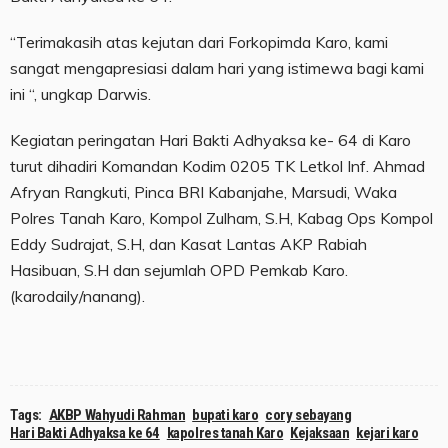
“Terimakasih atas kejutan dari Forkopimda Karo, kami
sangat mengapresiasi dalam hari yang istimewa bagi kami
ini “, ungkap Darwis.
Kegiatan peringatan Hari Bakti Adhyaksa ke- 64 di Karo
turut dihadiri Komandan Kodim 0205 TK Letkol Inf. Ahmad
Afryan Rangkuti, Pinca BRI Kabanjahe, Marsudi, Waka
Polres Tanah Karo, Kompol Zulham, S.H, Kabag Ops Kompol
Eddy Sudrajat, S.H, dan Kasat Lantas AKP Rabiah
Hasibuan, S.H dan sejumlah OPD Pemkab Karo.
(karodaily/nanang).
Tags:
AKBP Wahyudi Rahman
bupati karo
cory sebayang
Hari Bakti Adhyaksa ke 64
kapolres tanah Karo
Kejaksaan
kejari karo