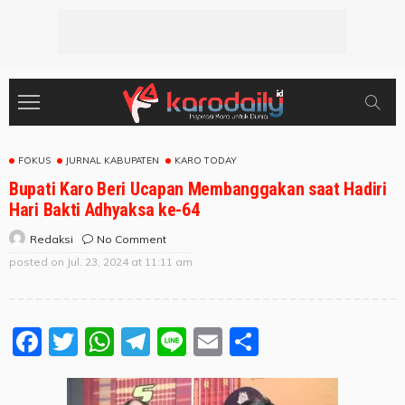
FOKUS
JURNAL KABUPATEN
KARO TODAY
Bupati Karo Beri Ucapan Membanggakan saat Hadiri
Hari Bakti Adhyaksa ke-64
No Comment
Redaksi
posted on
Jul. 23, 2024 at 11:11 am
Facebook
Twitter
WhatsApp
Telegram
Line
Email
Share