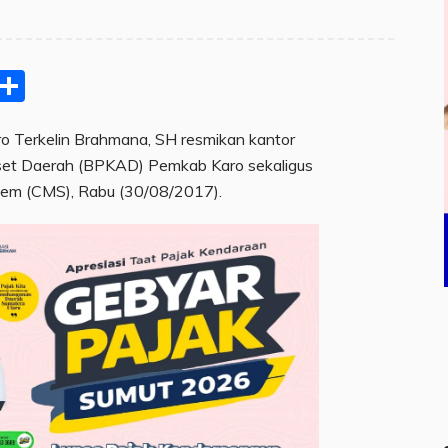
pp
ram
e
Email
Share
 Terkelin Brahmana, SH resmikan kantor
et Daerah (BPKAD) Pemkab Karo sekaligus
em (CMS), Rabu (30/08/2017).