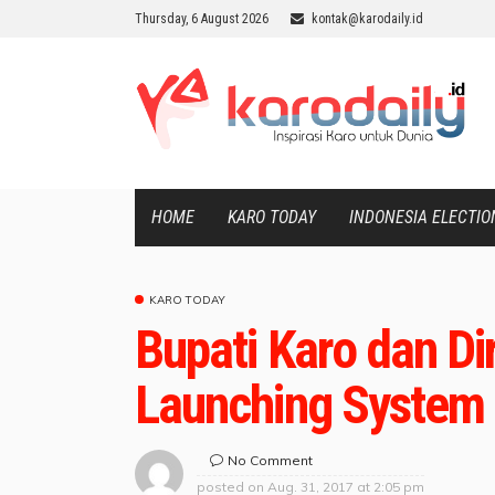
Thursday, 6 August 2026
kontak@karodaily.id
HOME
KARO TODAY
INDONESIA ELECTIO
KARO TODAY
Bupati Karo dan D
Launching System
No Comment
posted on
Aug. 31, 2017 at 2:05 pm