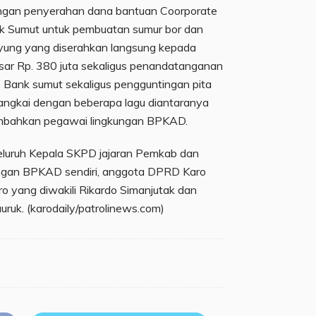
engan penyerahan dana bantuan Coorporate
nk Sumut untuk pembuatan sumur bor dan
yung yang diserahkan langsung kepada
sar Rp. 380 juta sekaligus penandatanganan
 Bank sumut sekaligus pengguntingan pita
ngkai dengan beberapa lagu diantaranya
mbahkan pegawai lingkungan BPKAD.
 seluruh Kepala SKPD jajaran Pemkab dan
ngan BPKAD sendiri, anggota DPRD Karo
ro yang diwakili Rikardo Simanjutak dan
ruk. (karodaily/patrolinews.com)