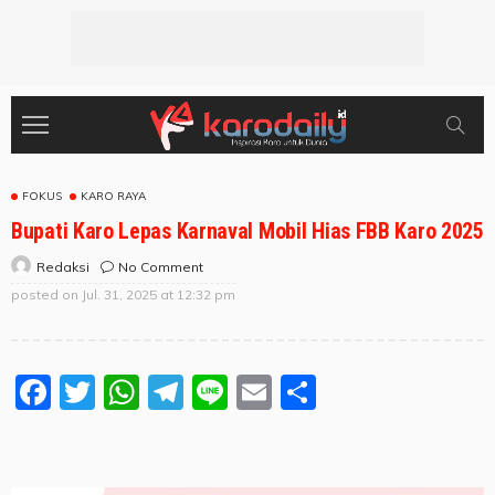
FOKUS
KARO RAYA
Bupati Karo Lepas Karnaval Mobil Hias FBB Karo 2025
No Comment
Redaksi
posted on
Jul. 31, 2025 at 12:32 pm
Facebook
Twitter
WhatsApp
Telegram
Line
Email
Share