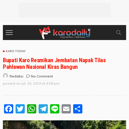
KARO TODAY
Bupati Karo Resmikan Jembatan Napak Tilas
Pahlawan Nasional Kiras Bangun
No Comment
Redaksi
posted on
Jul. 29, 2019 at 9:09 pm
Facebook
Twitter
WhatsApp
Telegram
Line
Email
Share