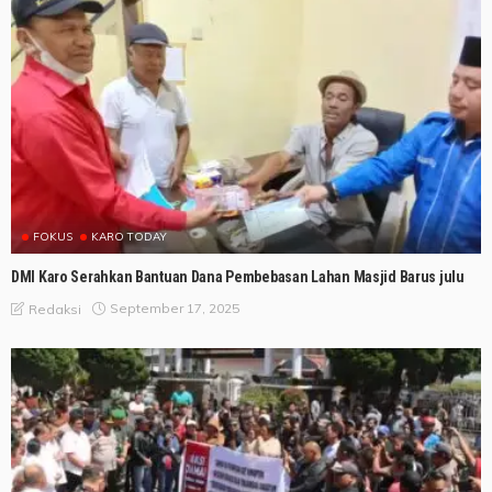
FOKUS
KARO TODAY
DMI Karo Serahkan Bantuan Dana Pembebasan Lahan Masjid Barus julu
September 17, 2025
Redaksi