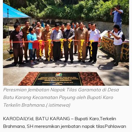
Peresmian Jembatan Napak Tilas Garamata di Desa
Batu Karang Kecamatan Payung oleh Bupati Karo
Terkelin Brahmana.( istimewa)
KARODAILY.id, BATU KARANG – Bupati Karo,Terkelin
Brahmana, SH meresmikan jembatan napak tilasPahlawan