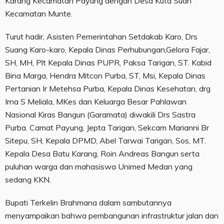
Karang Kecamatan Payung dengan Desa Kuta Suah
Kecamatan Munte.
Turut hadir, Asisten Pemerintahan Setdakab Karo, Drs
Suang Karo-karo, Kepala Dinas Perhubungan,Gelora Fajar,
SH, MH, Plt Kepala Dinas PUPR, Paksa Tarigan, ST. Kabid
Bina Marga, Hendra Mitcon Purba, ST, Msi, Kepala Dinas
Pertanian Ir Metehsa Purba, Kepala Dinas Kesehatan, drg
Irna S Meliala, MKes dan Keluarga Besar Pahlawan
Nasional Kiras Bangun (Garamata) diwakili Drs Sastra
Purba. Camat Payung, Jepta Tarigan, Sekcam Marianni Br
Sitepu, SH, Kepala DPMD, Abel Tarwai Tarigan, Sos, MT.
Kepala Desa Batu Karang, Roin Andreas Bangun serta
puluhan warga dan mahasiswa Unimed Medan yang
sedang KKN.
Bupati Terkelin Brahmana dalam sambutannya
menyampaikan bahwa pembangunan infrastruktur jalan dan