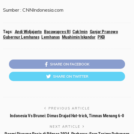
Sumber : CNNIndonesia.com
Tags:
Andi Widjajanto
Bacawapres RI
Cak Imin
Ganjar Pranowo
Gubernur Lemhanas
Lemhanas
Muahimin Iskandar
PKB
SHARE ON FACEBOOK
SHARE ON TWITTER
PREVIOUS ARTICLE
Indonesia Vs Brunei: Dimas Drajad Hat-trick, Timnas Menang 6-0
NEXT ARTICLE