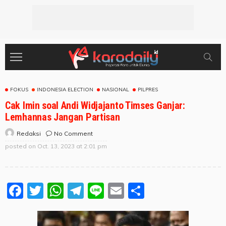
FOKUS
INDONESIA ELECTION
NASIONAL
PILPRES
Cak Imin soal Andi Widjajanto Timses Ganjar:
Lemhannas Jangan Partisan
No Comment
Redaksi
posted on
Oct. 13, 2023 at 2:01 pm
Facebook
Twitter
WhatsApp
Telegram
Line
Email
Share