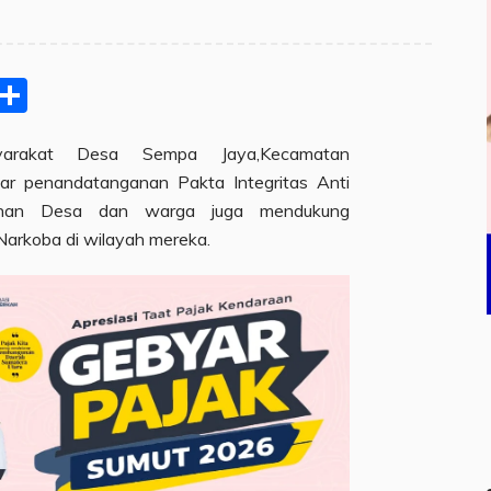
pp
ram
e
Email
Share
akat Desa Sempa Jaya,Kecamatan
lar penandatanganan Pakta Integritas Anti
ntahan Desa dan warga juga mendukung
arkoba di wilayah mereka.