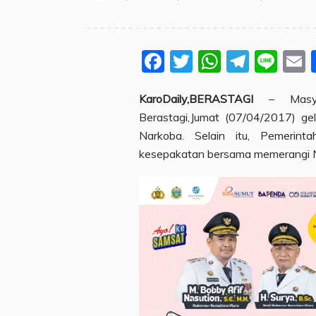
Facebook
Twitter
WhatsA
Teleg
Lin
KaroDaily,BERASTAGI
– Masyar
Berastagi,Jumat (07/04/2017) ge
Narkoba. Selain itu, Pemeri
kesepakatan bersama memerangi N