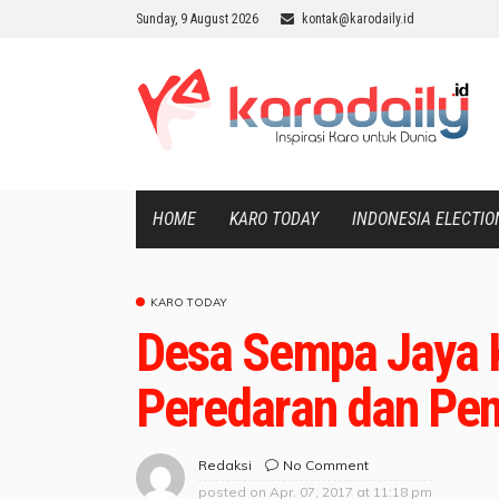
Sunday, 9 August 2026
kontak@karodaily.id
HOME
KARO TODAY
INDONESIA ELECTIO
KARO TODAY
Desa Sempa Jaya 
Peredaran dan Pe
No Comment
Redaksi
posted on
Apr. 07, 2017 at 11:18 pm