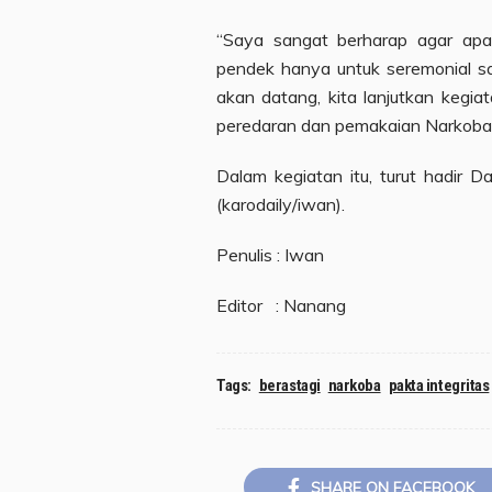
“Saya sangat berharap agar apa 
pendek hanya untuk seremonial s
akan datang, kita lanjutkan kegia
peredaran dan pemakaian Narkoba
Dalam kegiatan itu, turut hadir D
(karodaily/iwan).
Penulis : Iwan
Editor : Nanang
Tags:
berastagi
narkoba
pakta integritas
SHARE ON FACEBOOK