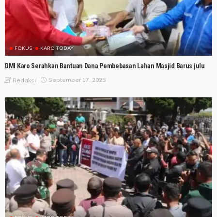
FOKUS
KARO TODAY
DMI Karo Serahkan Bantuan Dana Pembebasan Lahan Masjid Barus julu
September 17, 2025
Redaksi