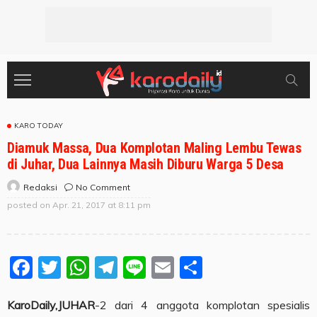
KARO TODAY
Diamuk Massa, Dua Komplotan Maling Lembu Tewas
di Juhar, Dua Lainnya Masih Diburu Warga 5 Desa
No Comment
Redaksi
posted on
Apr. 21, 2017 at 8:11 pm
Facebook
Twitter
WhatsApp
Telegram
Line
Email
Share
KaroDaily,JUHAR
-2 dari 4 anggota komplotan spesialis