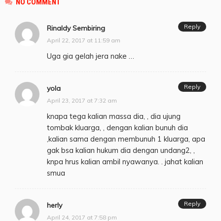
NO COMMENT
Reply
Rinaldy Sembiring
April 22, 2017 at 11:59 am
Uga gia gelah jera nake …
Reply
yola
April 23, 2017 at 7:32 am
knapa tega kalian massa dia, , dia ujung
tombak kluarga, , dengan kalian bunuh dia
,kalian sama dengan membunuh 1 kluarga, apa
gak bsa kalian hukum dia dengan undang2, ,
knpa hrus kalian ambil nyawanya. . jahat kalian
smua
Reply
herly
April 24, 2017 at 7:58 pm