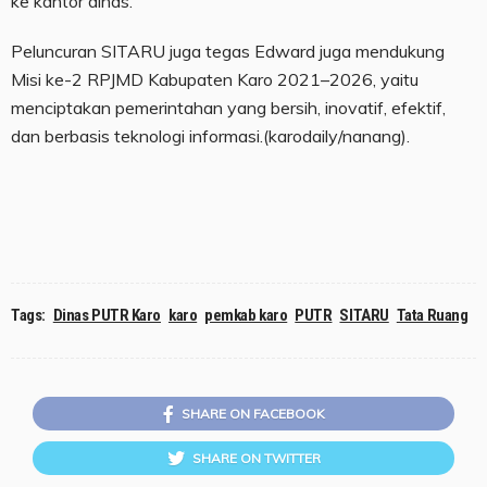
ke kantor dinas.
Peluncuran SITARU juga tegas Edward juga mendukung
Misi ke-2 RPJMD Kabupaten Karo 2021–2026, yaitu
menciptakan pemerintahan yang bersih, inovatif, efektif,
dan berbasis teknologi informasi.(karodaily/nanang).
Tags:
Dinas PUTR Karo
karo
pemkab karo
PUTR
SITARU
Tata Ruang
SHARE ON FACEBOOK
SHARE ON TWITTER