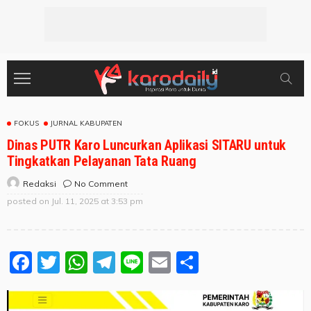
FOKUS
JURNAL KABUPATEN
Dinas PUTR Karo Luncurkan Aplikasi SITARU untuk
Tingkatkan Pelayanan Tata Ruang
No Comment
Redaksi
posted on
Jul. 11, 2025 at 3:53 pm
Facebook
Twitter
WhatsApp
Telegram
Line
Email
Share