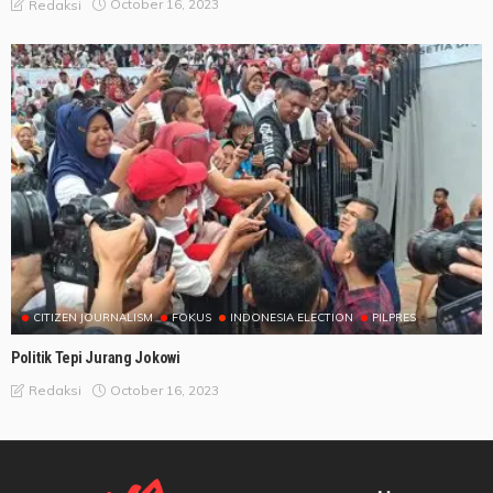
October 16, 2023
Redaksi
CITIZEN JOURNALISM
FOKUS
INDONESIA ELECTION
PILPRES
Politik Tepi Jurang Jokowi
October 16, 2023
Redaksi