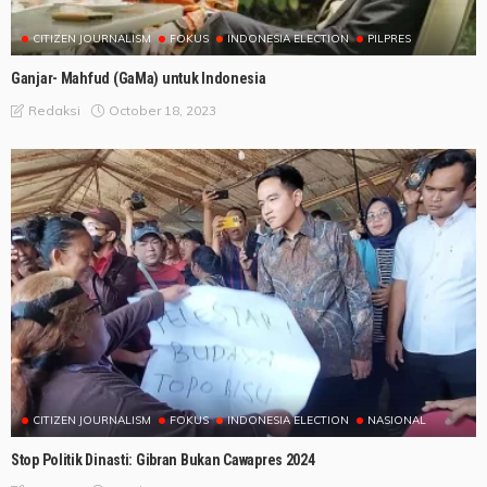
CITIZEN JOURNALISM
FOKUS
INDONESIA ELECTION
PILPRES
Ganjar- Mahfud (GaMa) untuk Indonesia
October 18, 2023
Redaksi
CITIZEN JOURNALISM
FOKUS
INDONESIA ELECTION
NASIONAL
Stop Politik Dinasti: Gibran Bukan Cawapres 2024