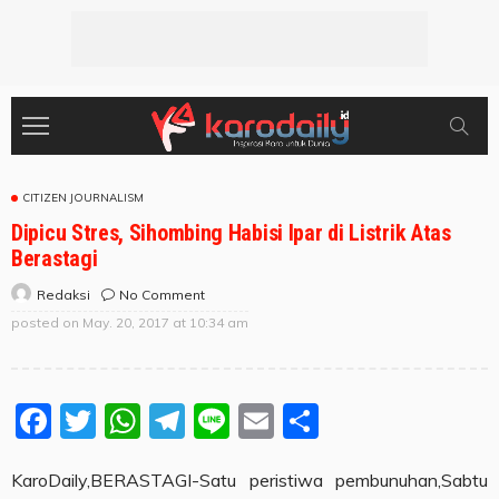
CITIZEN JOURNALISM
Dipicu Stres, Sihombing Habisi Ipar di Listrik Atas
Berastagi
No Comment
Redaksi
posted on
May. 20, 2017 at 10:34 am
Facebook
Twitter
WhatsApp
Telegram
Line
Email
Share
KaroDaily,BERASTAGI-Satu peristiwa pembunuhan,Sabtu