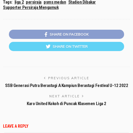
Tags:
liga 2
persiraja
psms medan
Stadion Dibakar
Supporter Persiraja Mengamuk
SHARE ON FACEBOOK
SHARE ON TWITTER
PREVIOUS ARTICLE
SSB Generasi Putra Berastagi A Kampiun Berastagi Festival U-12 2022
NEXT ARTICLE
Karo United Kokoh di Puncak Klasemen Liga 2
LEAVE A REPLY