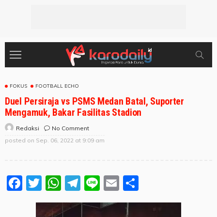
FOKUS
FOOTBALL ECHO
Duel Persiraja vs PSMS Medan Batal, Suporter
Mengamuk, Bakar Fasilitas Stadion
No Comment
Redaksi
posted on
Sep. 06, 2022 at 9:09 am
Facebook
Twitter
WhatsApp
Telegram
Line
Email
Share