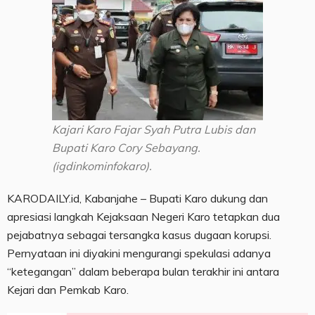
Kajari Karo Fajar Syah Putra Lubis dan
Bupati Karo Cory Sebayang.
(igdinkominfokaro).
KARODAILY.id, Kabanjahe – Bupati Karo dukung dan
apresiasi langkah Kejaksaan Negeri Karo tetapkan dua
pejabatnya sebagai tersangka kasus dugaan korupsi.
Pernyataan ini diyakini mengurangi spekulasi adanya
“ketegangan” dalam beberapa bulan terakhir ini antara
Kejari dan Pemkab Karo.