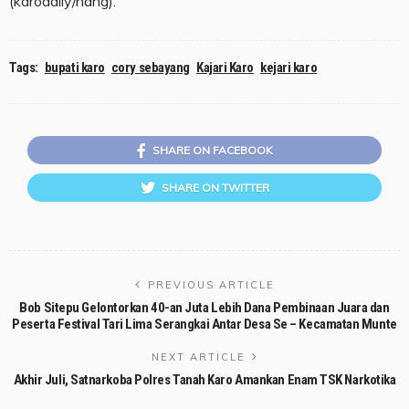
(karodaily/nang).
Tags:
bupati karo
cory sebayang
Kajari Karo
kejari karo
SHARE ON FACEBOOK
SHARE ON TWITTER
PREVIOUS ARTICLE
Bob Sitepu Gelontorkan 40-an Juta Lebih Dana Pembinaan Juara dan
Peserta Festival Tari Lima Serangkai Antar Desa Se – Kecamatan Munte
NEXT ARTICLE
Akhir Juli, Satnarkoba Polres Tanah Karo Amankan Enam TSK Narkotika