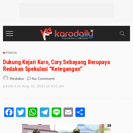
FOKUS
Dukung Kejari Karo, Cory Sebayang Berupaya
Redakan Spekulasi “Ketegangan”
No Comment
Redaksi
posted on
Aug. 01, 2022 at 9:32 am
Facebook
Twitter
WhatsApp
Telegram
Line
Email
Share