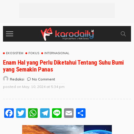
EKOSISTEM
FOKUS
INTERNASIONAL
Enam Hal yang Perlu Diketahui Tentang Suhu Bumi
yang Semakin Panas
No Comment
Redaksi
posted on
May. 10, 2024 at 5:34 pm
Facebook
Twitter
WhatsApp
Telegram
Line
Email
Share