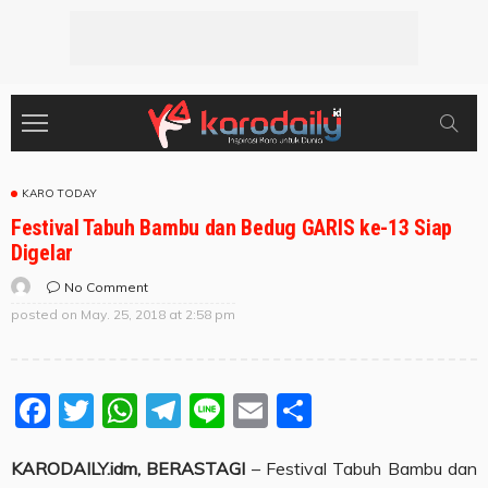
KARO TODAY
Festival Tabuh Bambu dan Bedug GARIS ke-13 Siap
Digelar
No Comment
posted on
May. 25, 2018 at 2:58 pm
Facebook
Twitter
WhatsApp
Telegram
Line
Email
Share
KARODAILY.idm, BERASTAGI
– Festival Tabuh Bambu dan