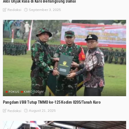
Aksi Unjuk Rasa di Karo Berlangsung Damai
September 3, 2025
Redaksi
FOKUS
KARO TODAY
Pangdam I/BB Tutup TMMD ke-125 Kodim 0205/Tanah Karo
August 21, 2025
Redaksi