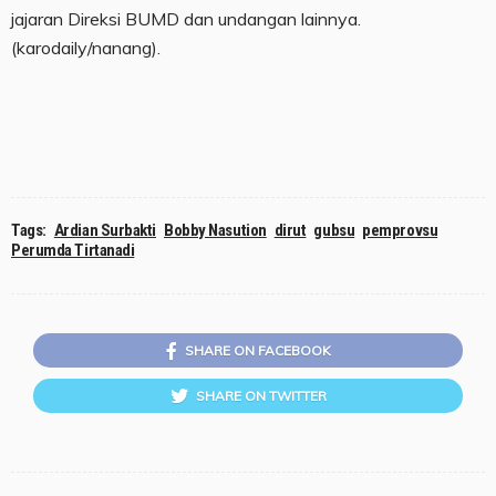
jajaran Direksi BUMD dan undangan lainnya.
(karodaily/nanang).
Tags:
Ardian Surbakti
Bobby Nasution
dirut
gubsu
pemprovsu
Perumda Tirtanadi
SHARE ON FACEBOOK
SHARE ON TWITTER