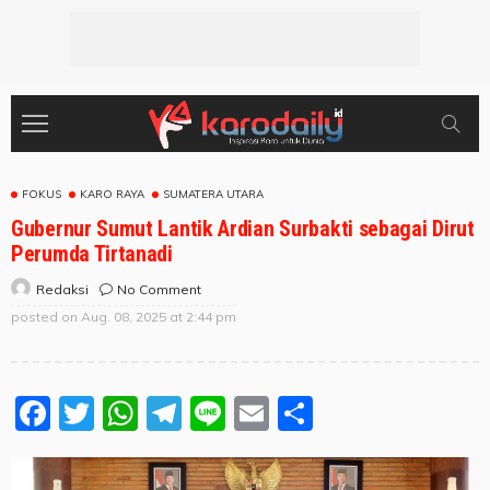
FOKUS
KARO RAYA
SUMATERA UTARA
Gubernur Sumut Lantik Ardian Surbakti sebagai Dirut
Perumda Tirtanadi
No Comment
Redaksi
posted on
Aug. 08, 2025 at 2:44 pm
Facebook
Twitter
WhatsApp
Telegram
Line
Email
Share