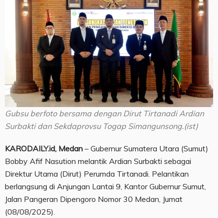
Gubsu berfoto bersama dengan Dirut Tirtanadi Ardian
Surbakti dan Sekdaprovsu Togap Simangunsong.(ist)
KARODAILY.id, Medan
– Gubernur Sumatera Utara (Sumut)
Bobby Afif Nasution melantik Ardian Surbakti sebagai
Direktur Utama (Dirut) Perumda Tirtanadi. Pelantikan
berlangsung di Anjungan Lantai 9, Kantor Gubernur Sumut,
Jalan Pangeran Dipengoro Nomor 30 Medan, Jumat
(08/08/2025).