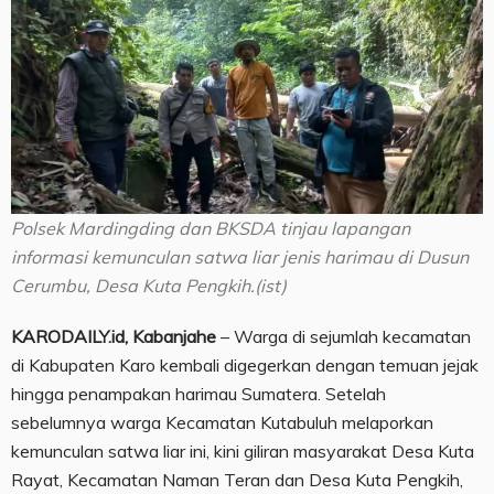
Polsek Mardingding dan BKSDA tinjau lapangan
informasi kemunculan satwa liar jenis harimau di Dusun
Cerumbu, Desa Kuta Pengkih.(ist)
KARODAILY.id, Kabanjahe
– Warga di sejumlah kecamatan
di Kabupaten Karo kembali digegerkan dengan temuan jejak
hingga penampakan harimau Sumatera. Setelah
sebelumnya warga Kecamatan Kutabuluh melaporkan
kemunculan satwa liar ini, kini giliran masyarakat Desa Kuta
Rayat, Kecamatan Naman Teran dan Desa Kuta Pengkih,