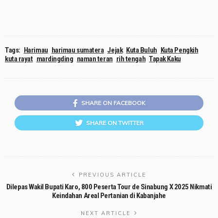
Tags:
Harimau
harimau sumatera
Jejak
Kuta Buluh
Kuta Pengkih
kuta rayat
mardingding
naman teran
rih tengah
Tapak Kaku
SHARE ON FACEBOOK
SHARE ON TWITTER
PREVIOUS ARTICLE
Dilepas Wakil Bupati Karo, 800 Peserta Tour de Sinabung X 2025 Nikmati
Keindahan Areal Pertanian di Kabanjahe
NEXT ARTICLE