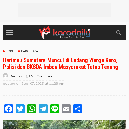
FOKUS
KARO RAYA
Harimau Sumatera Muncul di Ladang Warga Karo,
Polisi dan BKSDA Imbau Masyarakat Tetap Tenang
No Comment
Redaksi
posted on
Sep. 07, 2025 at 11:29 pm
Facebook
Twitter
WhatsApp
Telegram
Line
Email
Share