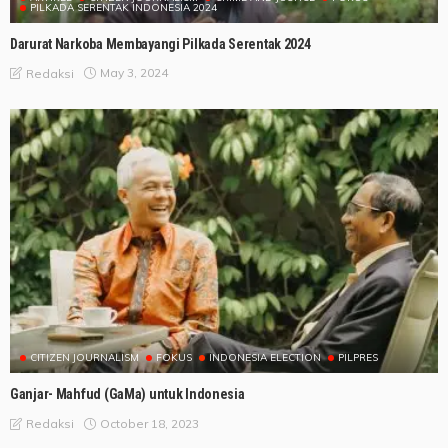
PILKADA SERENTAK INDONESIA 2024
Darurat Narkoba Membayangi Pilkada Serentak 2024
May 3, 2024
Redaksi
CITIZEN JOURNALISM
FOKUS
INDONESIA ELECTION
PILPRES
Ganjar- Mahfud (GaMa) untuk Indonesia
October 18, 2023
Redaksi