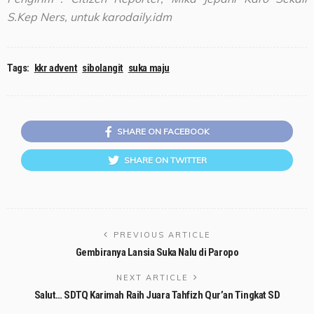
S.Kep Ners, untuk karodaily.idm
Tags:
kkr advent
sibolangit
suka maju
SHARE ON FACEBOOK
SHARE ON TWITTER
PREVIOUS ARTICLE
Gembiranya Lansia Suka Nalu di Paropo
NEXT ARTICLE
Salut… SDTQ Karimah Raih Juara Tahfizh Qur’an Tingkat SD