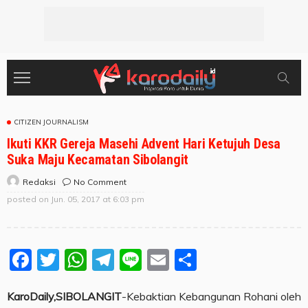
CITIZEN JOURNALISM
Ikuti KKR Gereja Masehi Advent Hari Ketujuh Desa
Suka Maju Kecamatan Sibolangit
No Comment
Redaksi
posted on
Jun. 05, 2017 at 6:03 pm
Facebook
Twitter
WhatsApp
Telegram
Line
Email
Share
KaroDaily,SIBOLANGIT
-Kebaktian Kebangunan Rohani oleh