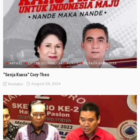
ARTIKEL
CITIZEN JOURNALISM
FOKUS
PILKADA KARO 2024
“Senja Kuasa” Cory-Theo
August 28, 2024
Redaksi