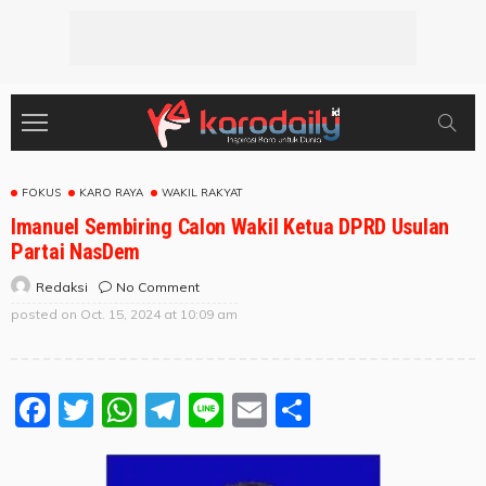
FOKUS
KARO RAYA
WAKIL RAKYAT
Imanuel Sembiring Calon Wakil Ketua DPRD Usulan
Partai NasDem
No Comment
Redaksi
posted on
Oct. 15, 2024 at 10:09 am
Facebook
Twitter
WhatsApp
Telegram
Line
Email
Share