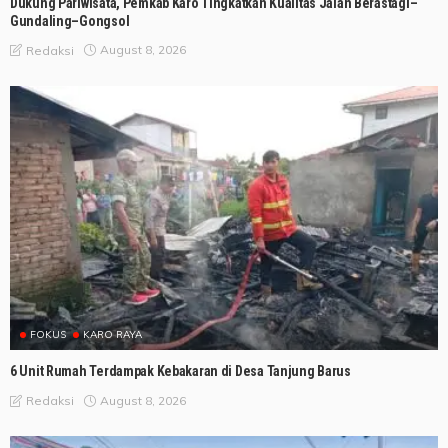
Dukung Pariwisata, Pemkab Karo Tingkatkan Kualitas Jalan Berastagi–
Gundaling–Gongsol
August 8, 2026
Redaksi
FOKUS
KARO RAYA
6 Unit Rumah Terdampak Kebakaran di Desa Tanjung Barus
August 8, 2026
Redaksi