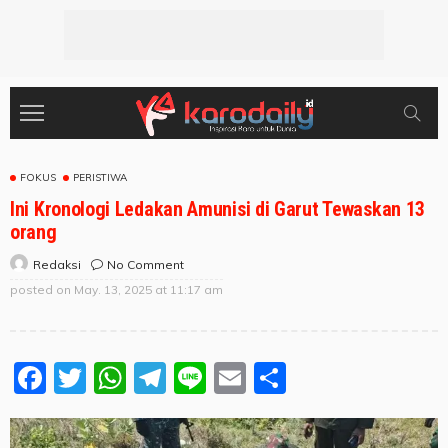
FOKUS
PERISTIWA
Ini Kronologi Ledakan Amunisi di Garut Tewaskan 13
orang
No Comment
Redaksi
posted on
May. 13, 2025 at 11:17 am
Facebook
Twitter
WhatsApp
Telegram
Line
Email
Share