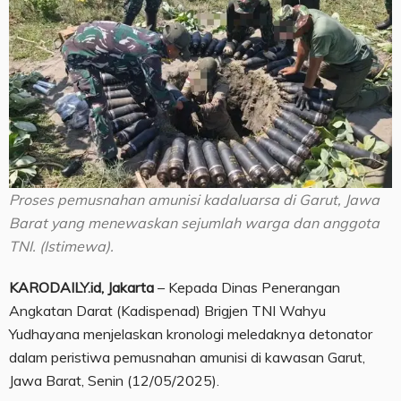
Proses pemusnahan amunisi kadaluarsa di Garut, Jawa
Barat yang menewaskan sejumlah warga dan anggota
TNI. (Istimewa).
KARODAILY.id, Jakarta
– Kepada Dinas Penerangan
Angkatan Darat (Kadispenad) Brigjen TNI Wahyu
Yudhayana menjelaskan kronologi meledaknya detonator
dalam peristiwa pemusnahan amunisi di kawasan Garut,
Jawa Barat, Senin (12/05/2025).