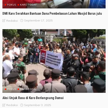
FOKUS
KARO TODAY
DMI Karo Serahkan Bantuan Dana Pembebasan Lahan Masjid Barus julu
September 17, 2025
Redaksi
FOKUS
KARO TODAY
Aksi Unjuk Rasa di Karo Berlangsung Damai
September 3, 2025
Redaksi