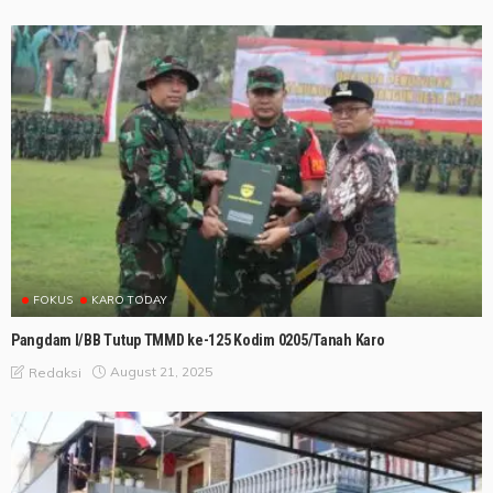
FOKUS
KARO TODAY
Pangdam I/BB Tutup TMMD ke-125 Kodim 0205/Tanah Karo
August 21, 2025
Redaksi