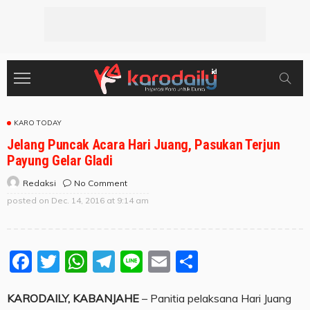
KARO TODAY
Jelang Puncak Acara Hari Juang, Pasukan Terjun
Payung Gelar Gladi
No Comment
Redaksi
posted on
Dec. 14, 2016 at 9:14 am
Facebook
Twitter
WhatsApp
Telegram
Line
Email
Share
KARODAILY, KABANJAHE
– Panitia pelaksana Hari Juang