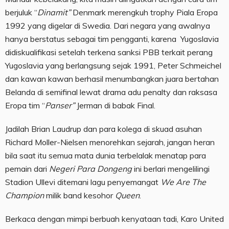
berjuluk “
Dinamit”
Denmark merengkuh trophy Piala Eropa
1992 yang digelar di Swedia. Dari negara yang awalnya
hanya berstatus sebagai tim pengganti, karena Yugoslavia
didiskualifikasi setelah terkena sanksi PBB terkait perang
Yugoslavia yang berlangsung sejak 1991, Peter Schmeichel
dan kawan kawan berhasil menumbangkan juara bertahan
Belanda di semifinal lewat drama adu penalty dan raksasa
Eropa tim “
Panser”
Jerman di babak Final.
Jadilah Brian Laudrup dan para kolega di skuad asuhan
Richard Moller-Nielsen menorehkan sejarah, jangan heran
bila saat itu semua mata dunia terbelalak menatap para
pemain dari
Negeri Para Dongeng
ini berlari mengelilingi
Stadion Ullevi ditemani lagu penyemangat
We Are The
Champion
milik band kesohor
Queen
.
Berkaca dengan mimpi berbuah kenyataan tadi, Karo United