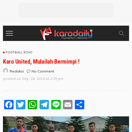
FOOTBALL ECHO
Karo United, Mulailah Bermimpi !
No Comment
Redaksi
posted on
Sep. 04, 2019 at 2:35 pm
Facebook
Twitter
WhatsApp
Telegram
Line
Email
Share