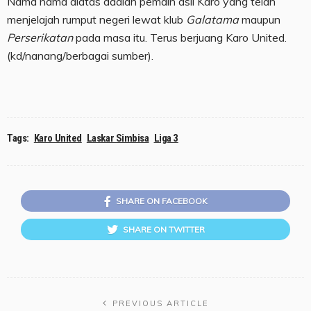
Nama nama diatas adalah pemain asli Karo yang telah
menjelajah rumput negeri lewat klub
Galatama
maupun
Perserikatan
pada masa itu. Terus berjuang Karo United.
(kd/nanang/berbagai sumber).
Tags:
Karo United
Laskar Simbisa
Liga 3
SHARE ON FACEBOOK
SHARE ON TWITTER
PREVIOUS ARTICLE