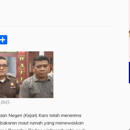
pp
ram
e
Email
Share
(ist).
an Negeri (Kejari) Karo telah menerima
embakaran maut rumah yang menewaskan