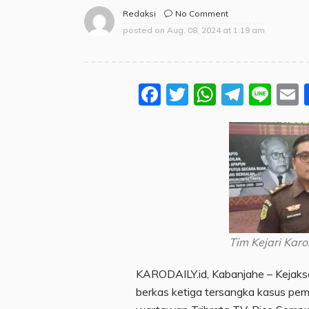
No Comment
Redaksi
posted on
Aug. 08, 2024 at 1:19 am
Facebook
Twitter
WhatsA
Teleg
Lin
Tim Kejari Karo.
KARODAILY.id, Kabanjahe – Kejaksa
berkas ketiga tersangka kasus p