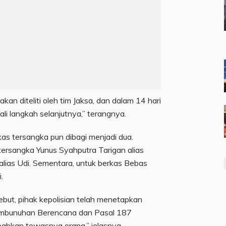
kan diteliti oleh tim Jaksa, dan dalam 14 hari
i langkah selanjutnya,” terangnya.
kas tersangka pun dibagi menjadi dua.
tersangka Yunus Syahputra Tarigan alias
alias Udi. Sementara, untuk berkas Bebas
.
sebut, pihak kepolisian telah menetapkan
mbunuhan Berencana dan Pasal 187
bkan tewasnya orang,” jelasnya.