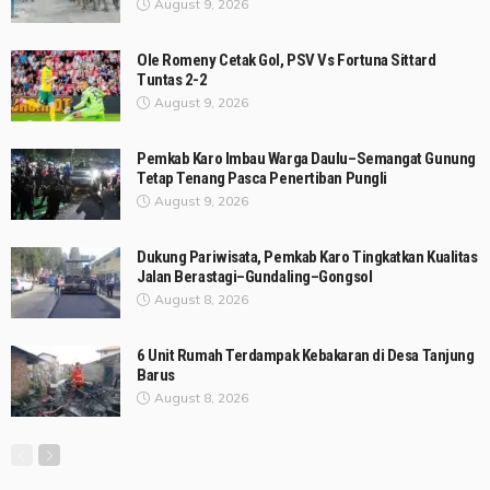
August 9, 2026
Ole Romeny Cetak Gol, PSV Vs Fortuna Sittard
Tuntas 2-2
August 9, 2026
Pemkab Karo Imbau Warga Daulu–Semangat Gunung
Tetap Tenang Pasca Penertiban Pungli
August 9, 2026
Dukung Pariwisata, Pemkab Karo Tingkatkan Kualitas
Jalan Berastagi–Gundaling–Gongsol
August 8, 2026
6 Unit Rumah Terdampak Kebakaran di Desa Tanjung
Barus
August 8, 2026