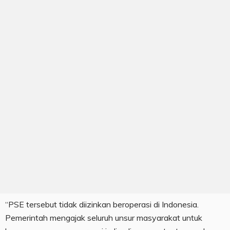
“PSE tersebut tidak diizinkan beroperasi di Indonesia.
Pemerintah mengajak seluruh unsur masyarakat untuk