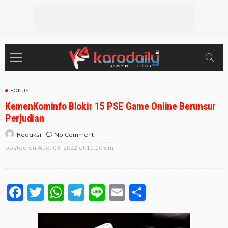
FOKUS
KemenKominfo Blokir 15 PSE Game Online Berunsur
Perjudian
No Comment
Redaksi
posted on
Aug. 03, 2022 at 11:10 am
Facebook
Twitter
WhatsApp
Telegram
Line
Email
Share