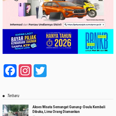
Facebook
Instagram
Twitter
Terbaru
Akses Wisata Semangat Gunung–Doulu Kembali
Dibuka, Lima Orang Diamankan