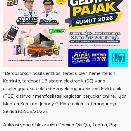
“Berdasarkan hasil verifikasi terbaru oleh Kementerian
Kominfo, terdapat 15 sistem elektronik (SE) yang
diselenggarakan oleh 6 Penyelenggara Sistem Elektronik
(PSE) disinyalir memfasilitasi kegiatan perjudian online,” ujar
Menteri Kominfo, Johnny G Plate dalam keterangannya,
Selasa,(02/08/2022).
Aplikasi yang diblokir ialah Domino Qiu Qiu, Topfun, Pop