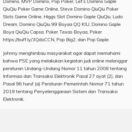
Domino, MVP Domino, Pop Poker, Let’s Domino Gaple
QiuQiu Poker Game Online, Steve Domino QiuQiu Poker
Slots Game Online, Higgs Slot Domino Gaple QiuQiu, Ludo
Dream, Domino QiuQiu 99 Boyaa QQ KIU, Domino Gaple
Boya QiuQiu Capsa, Poker Texas Boyaa, Poker
https://buff.ly/3QdoCCN, Pop Big2, dan Pop Gaple.
Johnny menghimbau masyarakat agar dapat memahami
bahwa PSE yang melakukan kegiatan judi online melanggar
peraturan Undang-Undang Nomor 11 tahun 2008 tentang
Informasi dan Transaksi Elektronik Pasal 27 ayat (2), dan
Pasal 96 huruf (a) Peraturan Pemerintah Nomor 71 tahun
2019 tentang Penyelenggaraan Sistem dan Transaksi
Elektronik.