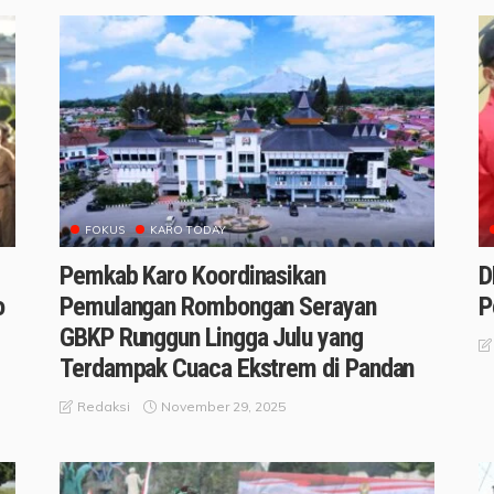
FOKUS
KARO TODAY
Pemkab Karo Koordinasikan
D
o
Pemulangan Rombongan Serayan
P
GBKP Runggun Lingga Julu yang
Terdampak Cuaca Ekstrem di Pandan
November 29, 2025
Redaksi