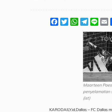
Facebook
Twitter
WhatsA
Teleg
Lin
Maarteen Paes
penyelamatan 
(ist)
KARODAILY.id,Dallas – FC Dallas 