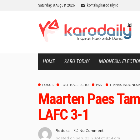
Saturday, 8 August 2026
kontak@karodaily.id
HOME
KARO TODAY
INDONESIA ELECTIO
FOKUS
FOOTBALL ECHO
PSSI
TIMNAS INDONESI
Maarten Paes Tampi
LAFC 3-1
No Comment
Redaksi
posted on
Sep. 23, 2024 at 8:14 am