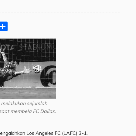
pp
ram
e
Email
Share
 melakukan sejumlah
saat membela FC Dallas.
mengalahkan Los Angeles FC (LAFC) 3-1,