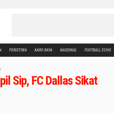
N
PERISTIWA
KARO RAYA
NASIONAL
FOOTBALL ECHO
A
l Sip, FC Dallas Sikat