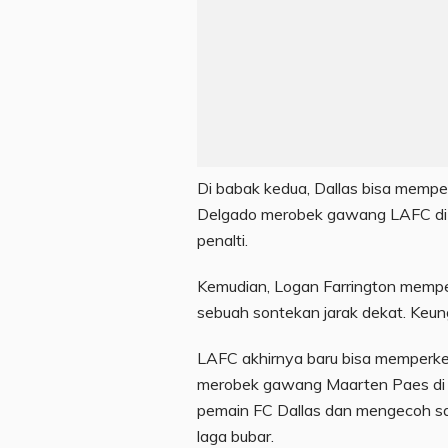
Di babak kedua, Dallas bisa mempe
Delgado merobek gawang LAFC di m
penalti.
Kemudian, Logan Farrington memper
sebuah sontekan jarak dekat. Keung
LAFC akhirnya baru bisa memperkeci
merobek gawang Maarten Paes di m
pemain FC Dallas dan mengecoh san
laga bubar.