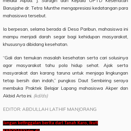
melalui Aipda. J. Saragih dan Kepala UPTD Kesehatan
Barusjahe dr. Tetra Munthe mengapresiasi kedatangan para
mahasiswa tersebut.
Ia berpesan, selama berada di Desa Paribun, mahasiswa ini
mampu menjadi darah segar bagi kehidupan masyarakat,
khususnya dibidang kesehatan.
“Gali dan temukan masalah kesehatan serta cari solusinya
agar masyarakat tahu pola hidup sehat. Ajak serta
masyarakat dan karang taruna untuk menjaga lingkungan
tetap bersih dan indah,” pungkas Daut Sembiring seraya
membuka Praktek Belajar Lapang mahasiswa Akper dan
Akbid Arta ini.
(kd/ds)
EDITOR: ABDULLAH LATHIF MANJORANG
Jangan ketinggalan berita dari Tanah Karo, ikuti