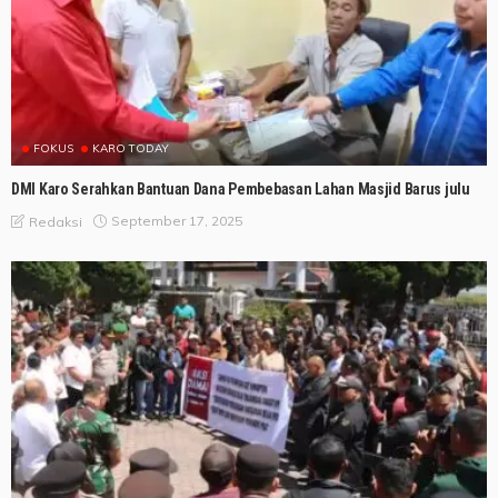
FOKUS
KARO TODAY
DMI Karo Serahkan Bantuan Dana Pembebasan Lahan Masjid Barus julu
September 17, 2025
Redaksi