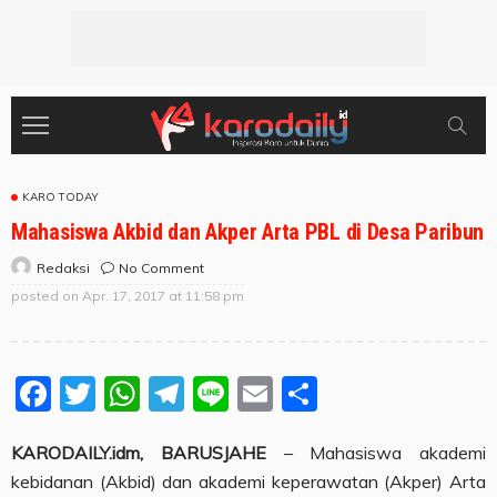
KARO TODAY
Mahasiswa Akbid dan Akper Arta PBL di Desa Paribun
No Comment
Redaksi
posted on
Apr. 17, 2017 at 11:58 pm
Facebook
Twitter
WhatsApp
Telegram
Line
Email
Share
KARODAILY.idm, BARUSJAHE
– Mahasiswa akademi
kebidanan (Akbid) dan akademi keperawatan (Akper) Arta