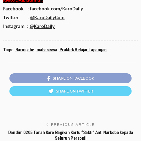
KARODAILY.idm di:
Facebook :
facebook.com/KaroDaily
Twitter :
@KaroDailyCom
Instagram :
@KaroDaily
Tags:
Barusjahe
mahasiswa
Praktek Belajar Lapangan
SHARE ON FACEBOOK
SHARE ON TWITTER
PREVIOUS ARTICLE
Dandim 0205 Tanah Karo Bagikan Kartu “Sakti” Anti Narkoba kepada
Seluruh Personil