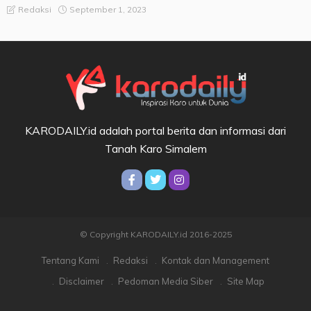
September 1, 2023
Redaksi
KARODAILY.id adalah portal berita dan informasi dari
Tanah Karo Simalem
© Copyright KARODAILY.id 2016-2025
Tentang Kami
Redaksi
Kontak dan Management
Disclaimer
Pedoman Media Siber
Site Map