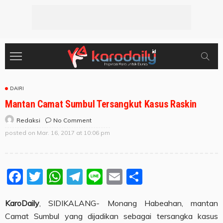
DAIRI
Mantan Camat Sumbul Tersangkut Kasus Raskin
No Comment
Redaksi
posted on
Mar. 16, 2017 at 10:06 pm
Facebook
Twitter
WhatsApp
Telegram
Line
Email
Share
KaroDaily
, SIDIKALANG- Monang Habeahan, mantan
Camat Sumbul yang dijadikan sebagai tersangka kasus