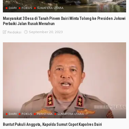
DAIRI
FOKUS
SUMATERA UTARA
Masyarakat 3 Desa di Tanah Pinem Dairi Minta Tolong ke Presiden Jokowi
Perbaiki Jalan Rusak Menahun
September 20, 2023
Redaksi
DAIRI
FOKUS
PERISTIWA
SUMATERA UTARA
Buntut Pukuli Anggota, Kapolda Sumut Copot Kapolres Dairi