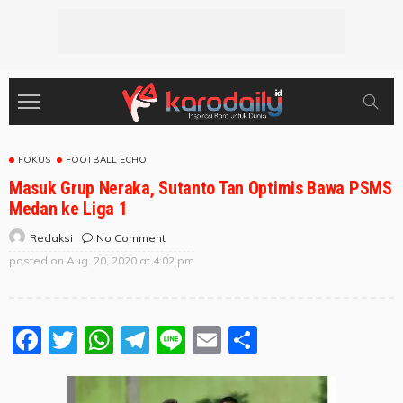
FOKUS
FOOTBALL ECHO
Masuk Grup Neraka, Sutanto Tan Optimis Bawa PSMS
Medan ke Liga 1
No Comment
Redaksi
posted on
Aug. 20, 2020 at 4:02 pm
Facebook
Twitter
WhatsApp
Telegram
Line
Email
Share