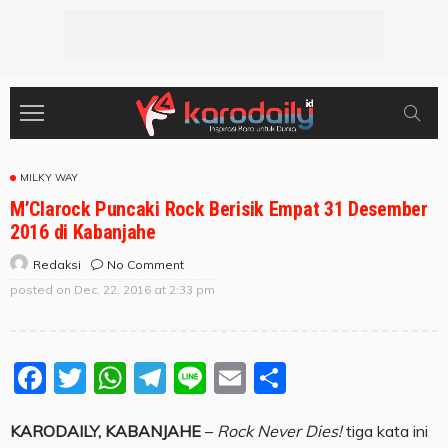
MILKY WAY
M’Clarock Puncaki Rock Berisik Empat 31 Desember
2016 di Kabanjahe
No Comment
Redaksi
posted on
Dec. 22, 2016 at 2:33 pm
Facebook
Twitter
WhatsApp
Telegram
Line
Email
Share
KARODAILY, KABANJAHE
–
Rock Never Dies!
tiga kata ini