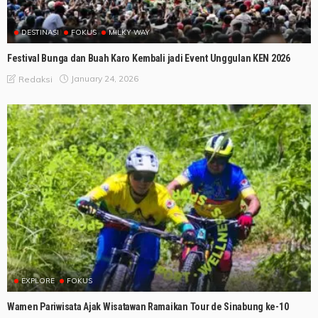
DESTINASI
FOKUS
MILKY WAY
Festival Bunga dan Buah Karo Kembali jadi Event Unggulan KEN 2026
January 24, 2026
Redaksi
EXPLORE
FOKUS
Wamen Pariwisata Ajak Wisatawan Ramaikan Tour de Sinabung ke-10