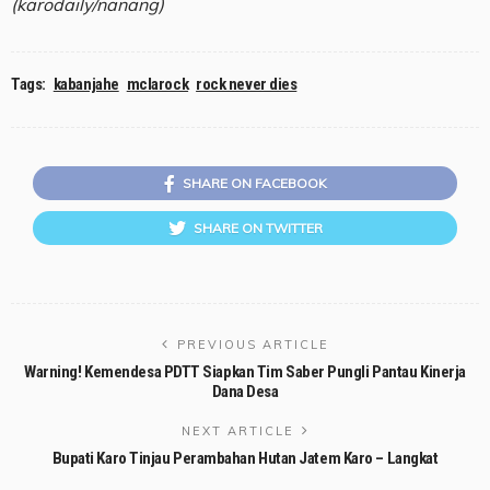
(karodaily/nanang)
Tags:
kabanjahe
mclarock
rock never dies
SHARE ON FACEBOOK
SHARE ON TWITTER
PREVIOUS ARTICLE
Warning! Kemendesa PDTT Siapkan Tim Saber Pungli Pantau Kinerja
Dana Desa
NEXT ARTICLE
Bupati Karo Tinjau Perambahan Hutan Jatem Karo – Langkat