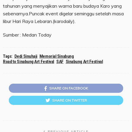
tahunan yang menyajikan warna baru budaya Karo yang
sebenarnya.Puncak event digelar seminggu setelah masa
libur Hari Raya Lebaran.(karodaily).
Sumber : Medan Today
Tags:
Dedi Sinuhaji
Memorial Sinabung
Road to Sinabung Art Festival
SAF
Sinabung Art Festival
SHARE ON FACEBOOK
SHARE ON TWITTER
PREVIOUS ARTICLE