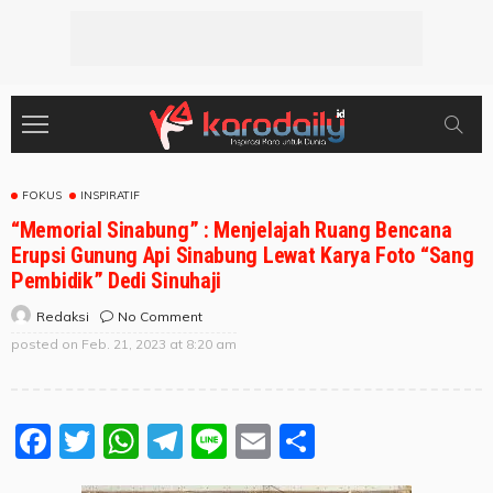
FOKUS
INSPIRATIF
“Memorial Sinabung” : Menjelajah Ruang Bencana
Erupsi Gunung Api Sinabung Lewat Karya Foto “Sang
Pembidik” Dedi Sinuhaji
No Comment
Redaksi
posted on
Feb. 21, 2023 at 8:20 am
Facebook
Twitter
WhatsApp
Telegram
Line
Email
Share