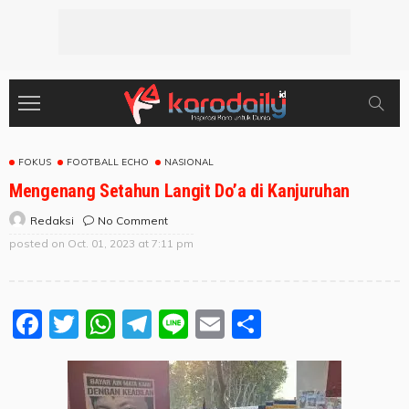
FOKUS
FOOTBALL ECHO
NASIONAL
Mengenang Setahun Langit Do’a di Kanjuruhan
No Comment
Redaksi
posted on
Oct. 01, 2023 at 7:11 pm
Facebook
Twitter
WhatsApp
Telegram
Line
Email
Share