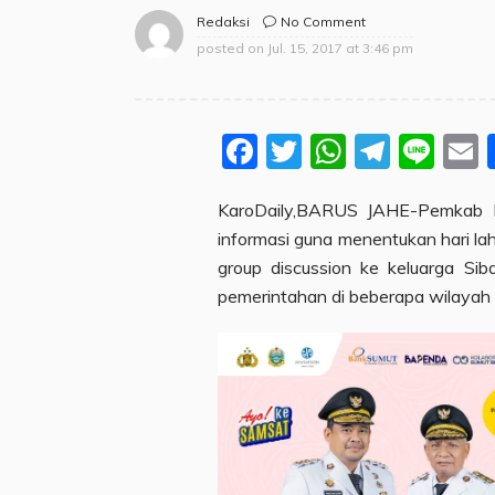
No Comment
Redaksi
posted on
Jul. 15, 2017 at 3:46 pm
Facebook
Twitter
WhatsA
Teleg
Lin
KaroDaily,BARUS JAHE-Pemkab K
informasi guna menentukan hari lah
group discussion ke keluarga S
pemerintahan di beberapa wilayah 