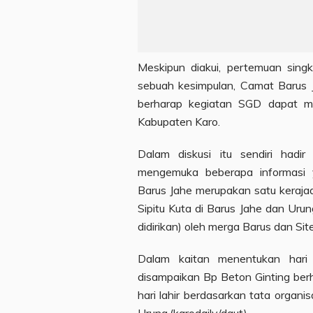
Meskipun diakui, pertemuan singk
sebuah kesimpulan, Camat Barus J
berharap kegiatan SGD dapat mem
Kabupaten Karo.
Dalam diskusi itu sendiri had
mengemuka beberapa informasi 
Barus Jahe merupakan satu keraja
Sipitu Kuta di Barus Jahe dan Uru
didirikan) oleh merga Barus dan Sit
Dalam kaitan menentukan hari 
disampaikan Bp Beton Ginting ber
hari lahir berdasarkan tata organ
Urung.(karodaily/daut).