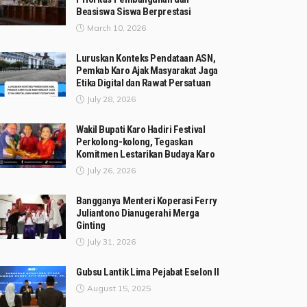
Beasiswa Siswa Berprestasi
March 10, 2026
Luruskan Konteks Pendataan ASN,
Pemkab Karo Ajak Masyarakat Jaga
Etika Digital dan Rawat Persatuan
July 28, 2026
Wakil Bupati Karo Hadiri Festival
Perkolong-kolong, Tegaskan
Komitmen Lestarikan Budaya Karo
July 26, 2026
Bangganya Menteri Koperasi Ferry
Juliantono Dianugerahi Merga
Ginting
July 31, 2026
Gubsu Lantik Lima Pejabat Eselon II
August 15, 2025