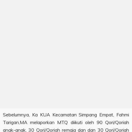
Sebelumnya, Ka KUA Kecamatan Simpang Empat, Fahmi
Tarigan,MA melaporkan MTQ diikuti oleh 90 Qori/Qoriah
anak-anak, 30 Qori/Qoriah remaja dan dan 30 Qori/Qoriah