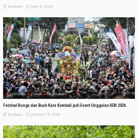
June 8, 2026
Redaksi
DESTINASI
FOKUS
MILKY WAY
Festival Bunga dan Buah Karo Kembali jadi Event Unggulan KEN 2026
January 24, 2026
Redaksi