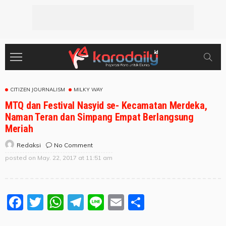
CITIZEN JOURNALISM
MILKY WAY
MTQ dan Festival Nasyid se- Kecamatan Merdeka,
Naman Teran dan Simpang Empat Berlangsung
Meriah
No Comment
Redaksi
posted on
May. 22, 2017 at 11:51 am
Facebook
Twitter
WhatsApp
Telegram
Line
Email
Share