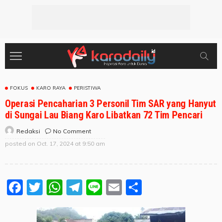
FOKUS
KARO RAYA
PERISTIWA
Operasi Pencaharian 3 Personil Tim SAR yang Hanyut
di Sungai Lau Biang Karo Libatkan 72 Tim Pencari
No Comment
Redaksi
posted on
Oct. 17, 2024 at 9:50 am
Facebook
Twitter
WhatsApp
Telegram
Line
Email
Share