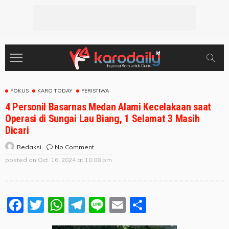
FOKUS
KARO TODAY
PERISTIWA
4 Personil Basarnas Medan Alami Kecelakaan saat
Operasi di Sungai Lau Biang, 1 Selamat 3 Masih
Dicari
No Comment
Redaksi
posted on
Oct. 16, 2024 at 10:08 pm
Facebook
Twitter
WhatsApp
Telegram
Line
Email
Share