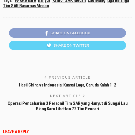
Tags:
AFKAB Karo
hanyut
Kantor SAR Medan
Lau Biang
tiga binanga
Tim SAR Basarnas Medan
SHARE ON FACEBOOK
SHARE ON TWITTER
PREVIOUS ARTICLE
Hasil China vs Indonesia: Kuasai Laga, Garuda Kalah 1-2
NEXT ARTICLE
Operasi Pencaharian 3 Personil Tim SAR yang Hanyut di Sungai Lau
Biang Karo Libatkan 72 Tim Pencari
LEAVE A REPLY