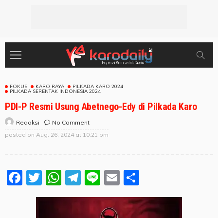
FOKUS
KARO RAYA
PILKADA KARO 2024
PILKADA SERENTAK INDONESIA 2024
PDI-P Resmi Usung Abetnego-Edy di Pilkada Karo
No Comment
Redaksi
posted on
Aug. 26, 2024 at 10:21 pm
Facebook
Twitter
WhatsApp
Telegram
Line
Email
Share