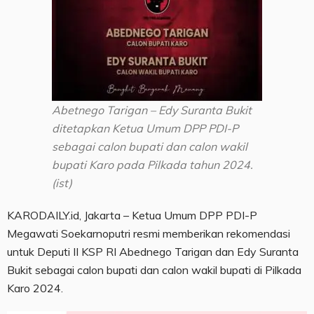
Abetnego Tarigan – Edy Suranta Bukit
ditetapkan Ketua Umum DPP PDI-P
sebagai calon bupati dan calon wakil
bupati Karo pada Pilkada tahun 2024.
(ist)
KARODAILY.id, Jakarta – Ketua Umum DPP PDI-P
Megawati Soekarnoputri resmi memberikan rekomendasi
untuk Deputi II KSP RI Abednego Tarigan dan Edy Suranta
Bukit sebagai calon bupati dan calon wakil bupati di Pilkada
Karo 2024.