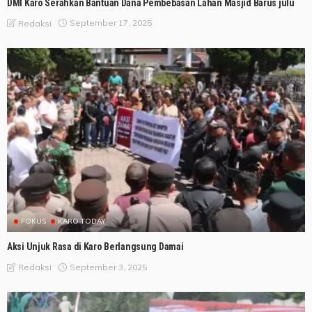
DMI Karo Serahkan Bantuan Dana Pembebasan Lahan Masjid Barus julu
September 17, 2025
Redaksi
FOKUS
KARO TODAY
Aksi Unjuk Rasa di Karo Berlangsung Damai
September 3, 2025
Redaksi