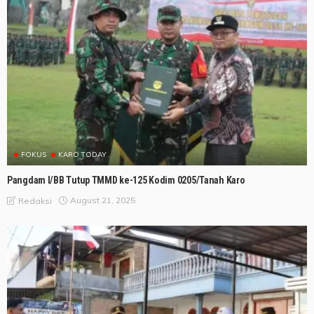
FOKUS
KARO TODAY
Pangdam I/BB Tutup TMMD ke-125 Kodim 0205/Tanah Karo
August 21, 2025
Redaksi