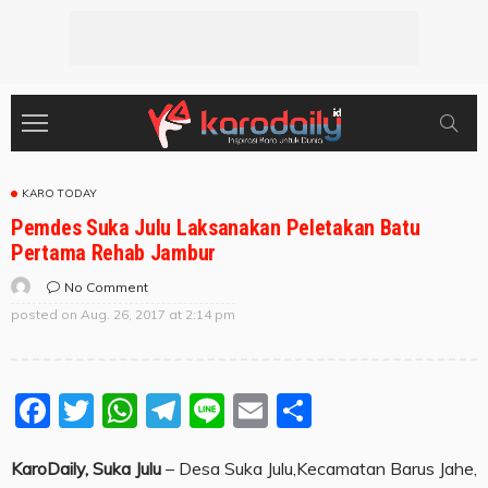
KARO TODAY
Pemdes Suka Julu Laksanakan Peletakan Batu
Pertama Rehab Jambur
No Comment
posted on
Aug. 26, 2017 at 2:14 pm
Facebook
Twitter
WhatsApp
Telegram
Line
Email
Share
KaroDaily, Suka Julu
– Desa Suka Julu,Kecamatan Barus Jahe,