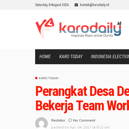
Saturday, 8 August 2026
kontak@karodaily.id
HOME
KARO TODAY
INDONESIA ELECTIO
KARO TODAY
Perangkat Desa D
Bekerja Team Wor
No Comment
Redaksi
posted on
Apr. 04, 2017 at 8:12 am