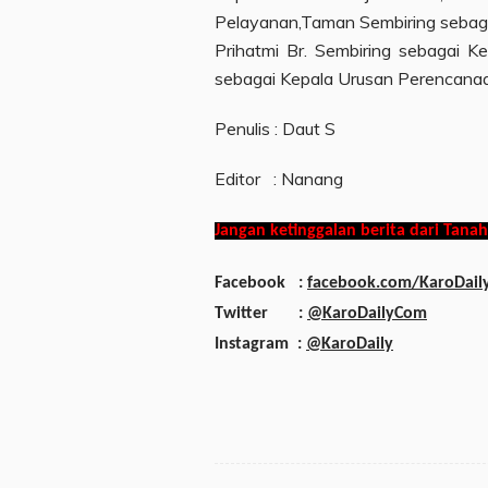
Pelayanan,Taman Sembiring sebag
Prihatmi Br. Sembiring sebagai 
sebagai Kepala Urusan Perencanaan
Penulis : Daut S
Editor : Nanang
Jangan ketinggalan berita dari Tanah
Facebook :
facebook.com/KaroDail
Twitter :
@KaroDailyCom
Instagram :
@KaroDaily