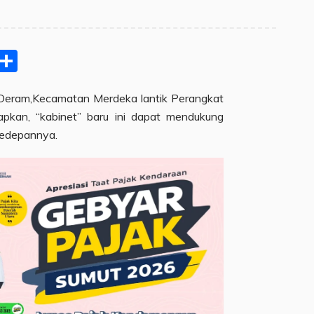
pp
ram
e
Email
Share
Deram,Kecamatan Merdeka lantik Perangkat
apkan, “kabinet” baru ini dapat mendukung
edepannya.