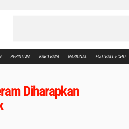
N
PERISTIWA
KARO RAYA
NASIONAL
FOOTBALL ECHO
eram Diharapkan
k