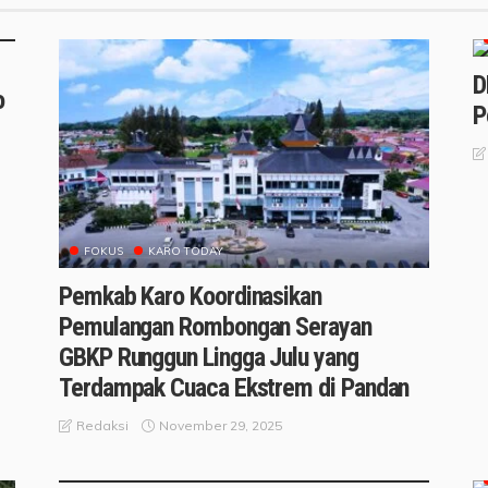
D
o
P
FOKUS
KARO TODAY
Pemkab Karo Koordinasikan
Pemulangan Rombongan Serayan
GBKP Runggun Lingga Julu yang
Terdampak Cuaca Ekstrem di Pandan
November 29, 2025
Redaksi
FOKUS
KARO TODAY