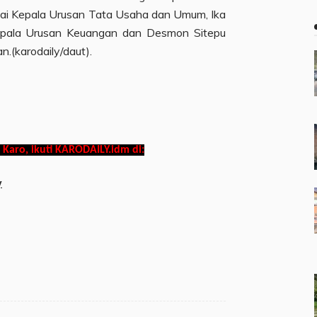
ai Kepala Urusan Tata Usaha dan Umum, Ika
Kepala Urusan Keuangan dan Desmon Sitepu
.(karodaily/daut).
 Karo, ikuti KARODAILY.idm di:
y