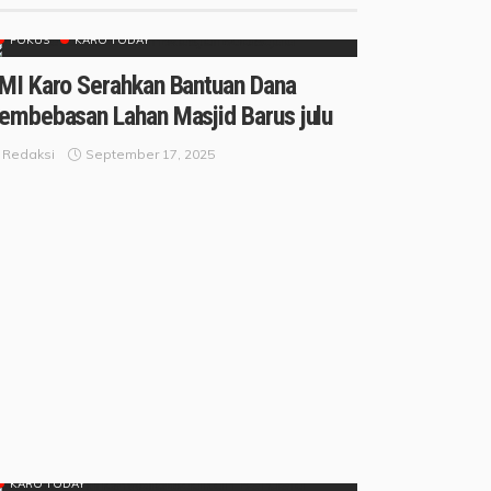
FOKUS
KARO TODAY
MI Karo Serahkan Bantuan Dana
embebasan Lahan Masjid Barus julu
September 17, 2025
Redaksi
KARO TODAY