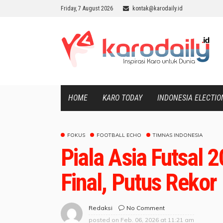
Friday, 7 August 2026
kontak@karodaily.id
HOME
KARO TODAY
INDONESIA ELECTIO
FOKUS
FOOTBALL ECHO
TIMNAS INDONESIA
Piala Asia Futsal 
Final, Putus Reko
No Comment
Redaksi
posted on
Feb. 06, 2026 at 11:21 am