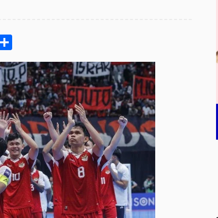
pp
ram
e
Email
Share