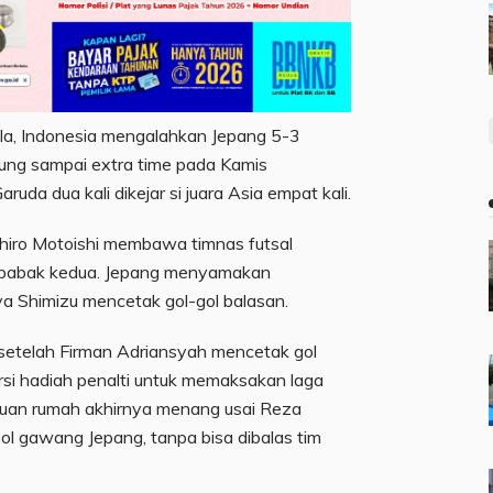
la, Indonesia mengalahkan Jepang 5-3
sung sampai extra time pada Kamis
da dua kali dikejar si juara Asia empat kali.
ehiro Motoishi membawa timnas futsal
l babak kedua. Jepang menyamakan
a Shimizu mencetak gol-gol balasan.
etelah Firman Adriansyah mencetak gol
si hadiah penalti untuk memaksakan laga
 Tuan rumah akhirnya menang usai Reza
 gawang Jepang, tanpa bisa dibalas tim