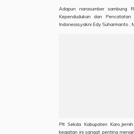
Adapun narasumber sambung Ris
Kependudukan dan Pencatatan S
Indonesia,yakni Edy Suharmanto , M
Plt Sekda Kabupaten Karo,Jern
kegiatan ini sangat penting men