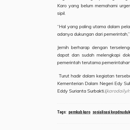
Karo yang belum memahami urge
sipil.
“Hal yang paling utama dalam pe
adanya dukungan dari pemerintah,
Jernih berharap dengan terseleng
dapat dan sudah melengkapi dok
pemerintah terutama pemerintahan
Turut hadir dalam kegiatan terseb
Kementerian Dalam Negeri Edy Suh
Eddy Surianta Surbakti.(
karodaily
Tags:
pemkab karo
sosialisasi kepdnudu