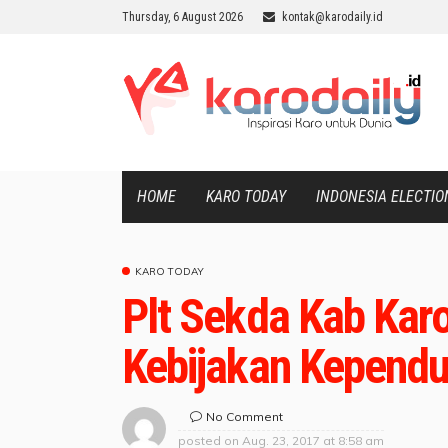
Thursday, 6 August 2026
kontak@karodaily.id
HOME
KARO TODAY
INDONESIA ELECTIO
KARO TODAY
Plt Sekda Kab Karo
Kebijakan Kepend
No Comment
posted on
Aug. 23, 2017 at 8:58 am