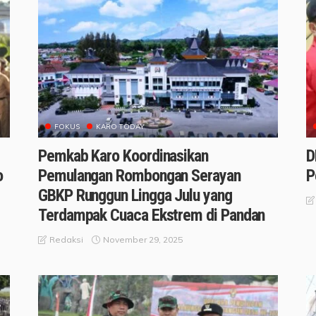
FOKUS
KARO TODAY
Pemkab Karo Koordinasikan
D
o
Pemulangan Rombongan Serayan
P
GBKP Runggun Lingga Julu yang
Terdampak Cuaca Ekstrem di Pandan
November 29, 2025
Redaksi