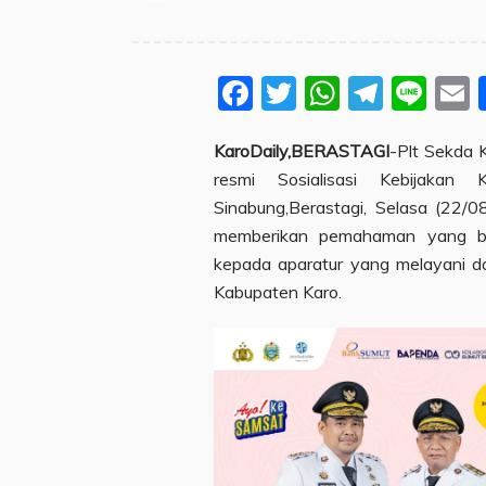
Facebook
Twitter
WhatsA
Teleg
Lin
KaroDaily,BERASTAGI
-Plt Sekda 
resmi Sosialisasi Kebijaka
Sinabung,Berastagi, Selasa (22/08
memberikan pemahaman yang bai
kepada aparatur yang melayani d
Kabupaten Karo.