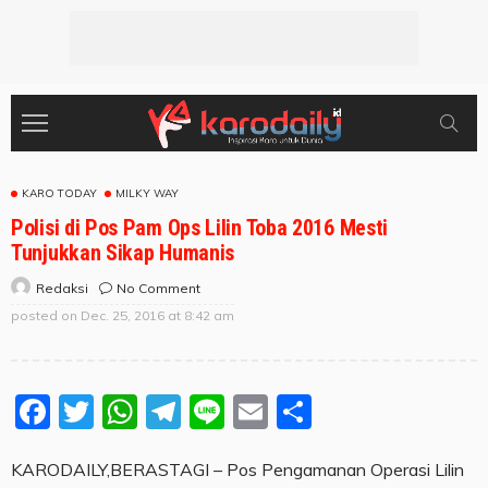
KARO TODAY
MILKY WAY
Polisi di Pos Pam Ops Lilin Toba 2016 Mesti
Tunjukkan Sikap Humanis
No Comment
Redaksi
posted on
Dec. 25, 2016 at 8:42 am
Facebook
Twitter
WhatsApp
Telegram
Line
Email
Share
KARODAILY,BERASTAGI – Pos Pengamanan Operasi Lilin