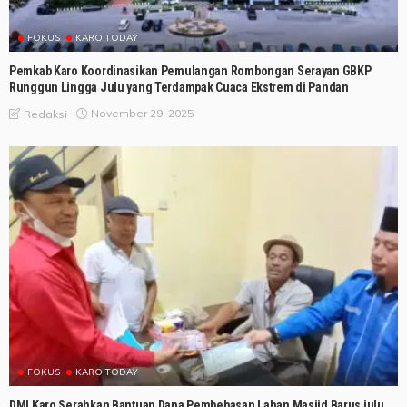
FOKUS
KARO TODAY
Pemkab Karo Koordinasikan Pemulangan Rombongan Serayan GBKP
Runggun Lingga Julu yang Terdampak Cuaca Ekstrem di Pandan
November 29, 2025
Redaksi
FOKUS
KARO TODAY
DMI Karo Serahkan Bantuan Dana Pembebasan Lahan Masjid Barus julu