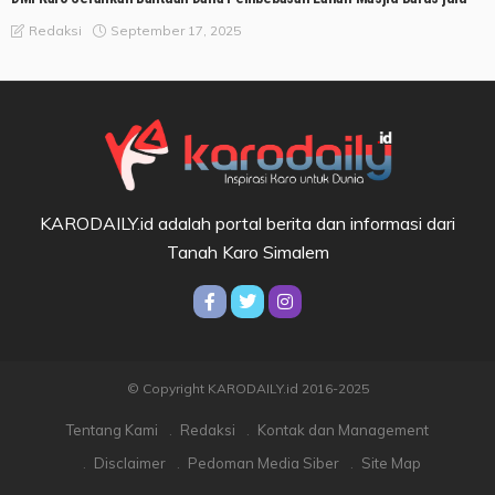
September 17, 2025
Redaksi
KARODAILY.id adalah portal berita dan informasi dari
Tanah Karo Simalem
© Copyright KARODAILY.id 2016-2025
Tentang Kami
Redaksi
Kontak dan Management
Disclaimer
Pedoman Media Siber
Site Map