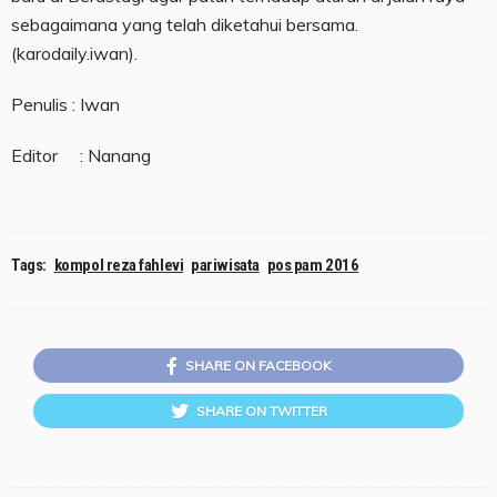
sebagaimana yang telah diketahui bersama.
(karodaily.iwan).
Penulis : Iwan
Editor : Nanang
Tags:
kompol reza fahlevi
pariwisata
pos pam 2016
SHARE ON FACEBOOK
SHARE ON TWITTER